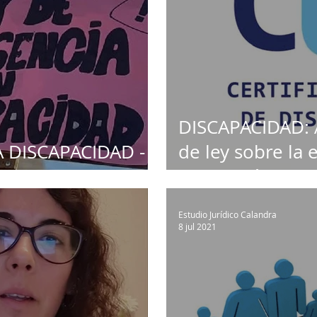
DISCAPACIDAD: A
 DISCAPACIDAD -
de ley sobre la 
renovación del
Estudio Jurídico Calandra
8 jul 2021