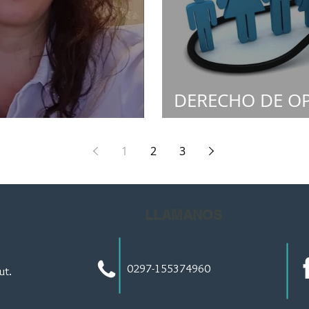
DERECHO DE OP
CA CHUBUT
LAS OBRAS SOCI
1
2
3
LLAMANOS
0297-155374960
ut.