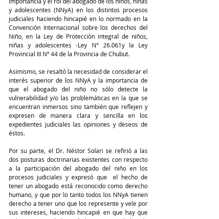
importancia y el rol del abogado de los niños, niñas 
y adolescentes (NNyA) en los distintos procesos 
judiciales haciendo hincapié en lo normado en la 
Convención Internacional sobre los derechos del 
Niño, en la Ley de Protección integral de niños, 
niñas y adolescentes -Ley N° 26.061y la Ley 
Provincial III N° 44 de la Provincia de Chubut.
Asimismo, se resaltó la necesidad de considerar el 
interés superior de los NNyA y la importancia de 
que el abogado del niño no sólo detecte la 
vulnerabilidad y/o las problemáticas en la que se 
encuentran inmersos sino también que reflejen y 
expresen de manera clara y sencilla en los 
expedientes judiciales las opiniones y deseos de 
éstos. 
Por su parte, el Dr. Néstor Solari se refirió a las 
dos posturas doctrinarias existentes con respecto 
a la participación del abogado del niño en los 
procesos judiciales y expresó que  el hecho de 
tener un abogado está reconocido como derecho 
humano, y que por lo tanto todos los NNyA tienen 
derecho a tener uno que los represente y vele por 
sus intereses, haciendo hincapié en que hay que 